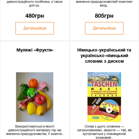
демонстраційного посібника, а також
вивчення природознавстваУ комплект
для за..
вход..
480грн
805грн
Детальнійше
Детальнійше
Муляжі «Фрукти»
Німецько-український та
українсько-німецький
словник з диском
Використовується в якості
Слова з цього словника —
демонстраційного матеріалу під час
загальновживані, звороти — такі, які
вивчення природознавства. У компле..
зустрічаються у повсякденній
розмовній..