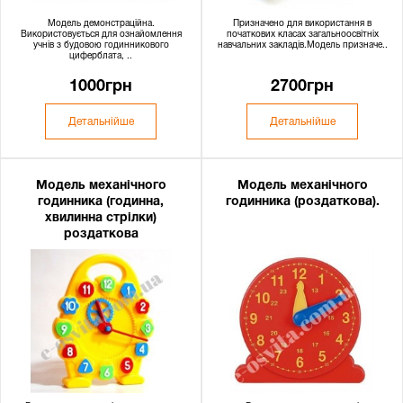
Модель демонстраційна.
Призначено для використання в
Використовується для ознайомлення
початкових класах загальноосвітніх
учнів з будовою годинникового
навчальних закладів.Модель призначе..
циферблата, ..
1000грн
2700грн
Детальнійше
Детальнійше
Модель механічного
Модель механічного
годинника (годинна,
годинника (роздаткова).
хвилинна стрілки)
роздаткова