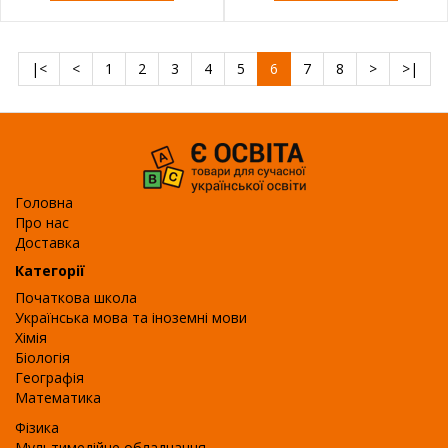
|<
<
1
2
3
4
5
6
7
8
>
>|
Головна
Про нас
Доставка
Категорії
Початкова школа
Українська мова та іноземні мови
Хімія
Біологія
Географія
Математика
Фізика
Мультимедійне обладнання