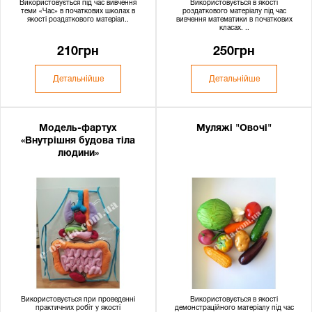
Використовується під час вивчення
Використовується в якості
теми «Час» в початкових школах в
роздаткового матеріалу під час
якості роздаткового матеріал..
вивчення математики в початкових
класах. ..
210грн
250грн
Детальнійше
Детальнійше
Модель-фартух
Муляжі "Овочі"
«Внутрішня будова тіла
людини»
Використовується при проведенні
Використовується в якості
практичних робіт у якості
демонстраційного матеріалу під час