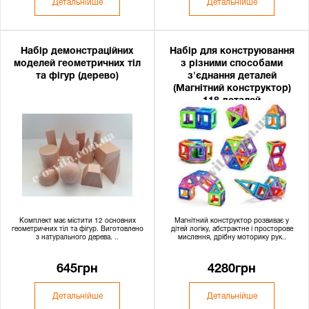
Детальнійше
Детальнійше
Набір демонстраційних
Набір для конструювання
моделей геометричних тіл
з різними способами
та фігур (дерево)
з'єднання деталей
(Магнітний конструктор)
118 деталей
Комплект має містити 12 основних
Магнітний конструктор розвиває у
геометричних тіл та фігур. Виготовлено
дітей логіку, абстрактне і просторове
з натурального дерева. ..
мислення, дрібну моторику рук..
645грн
4280грн
Детальнійше
Детальнійше