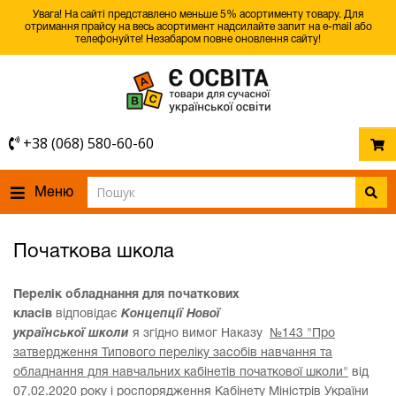
Увага! На сайті представлено меньше 5% асортименту товару. Для
отримання прайсу на весь асортимент надсилайте запит на e-mail або
телефонуйте! Незабаром повне оновлення сайту!
+38 (068) 580-60-60
Меню
Початкова школа
Перелік обладнання для початкових
класів
відповідає
Концепції Нової
української
школи
я
згідно
вимог Наказу
№143 "Про
затвердження Типового переліку засобів навчання та
обладнання для навчальних кабінетів початкової школи"
від
07.02.2020 року і
роспорядження Кабінету Міністрів України