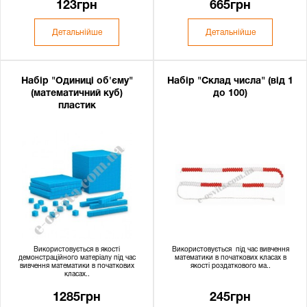
123грн
665грн
Детальнійше
Детальнійше
Набір "Одиниці об'єму"
Набір "Склад числа" (від 1
(математичний куб)
до 100)
пластик
Використовується в якості
Використовується під час вивчення
демонстраційного матеріалу під час
математики в початкових класах в
вивчення математики в початкових
якості роздаткового ма..
класах..
1285грн
245грн