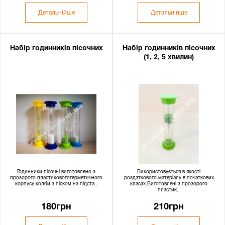
Детальнійше
Детальнійше
Набір годинників пісочних
Набір годинників пісочних
(1, 2, 5 хвилин)
Годинники пісочні виготовлено з
Використовується в якості
прозорого пластиковогогерметичного
роздаткового матеріалу в початкових
корпусу колби з піском на підста..
класах.Виготовлені з прозорого
пластик..
180грн
210грн