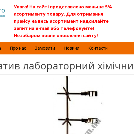
Увага! На сайті представлено меньше 5%
асортименту товару. Для отримання
прайсу на весь асортимент надсилайте
запит на e-mail або телефонуйте!
Незабаром повне оновлення сайту!
а
Про нас
Замовити
Новини
Контакти
тив лабораторний хімічн