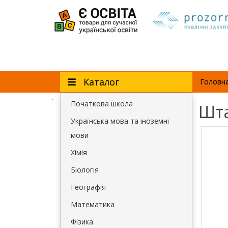
Каталог
Головн
.
Початкова школа
Шта
Українська мова та іноземні
мови
Хімія
Біологія
Географія
Математика
Фізика