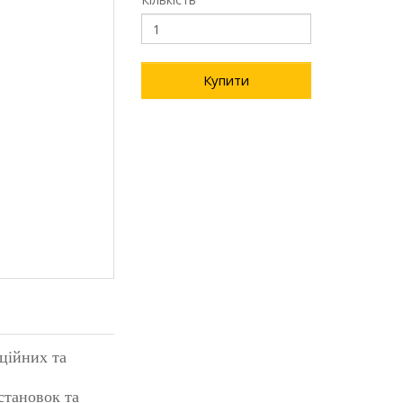
Купити
аційних та
становок та