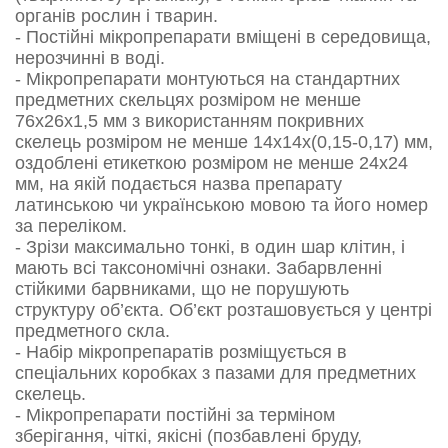
органів рослин і тварин.
- Постійні мікропрепарати вміщені в середовища,
нерозчинні в воді.
- Мікропрепарати монтуються на стандартних
предметних скельцях розміром не менше
76х26х1,5 мм з використанням покривних
скелець розміром не менше 14х14х(0,15-0,17) мм,
оздоблені етикеткою розміром не менше 24х24
мм, на якій подається назва препарату
латинською чи українською мовою та його номер
за переліком.
- Зрізи максимально тонкі, в один шар клітин, і
мають всі таксономічні ознаки. Забарвленні
стійкими барвниками, що не порушують
структуру об’єкта. Об’єкт розташовується у центрі
предметного скла.
- Набір мікропрепаратів розміщується в
спеціальних коробках з пазами для предметних
скелець.
- Мікропрепарати постійні за терміном
зберігання, чіткі, якісні (позбавлені бруду,