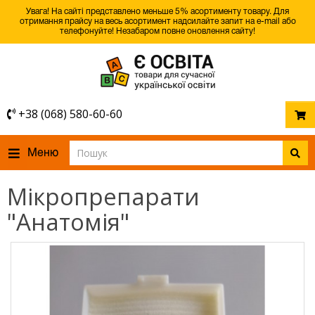
Увага! На сайті представлено меньше 5% асортименту товару. Для
отримання прайсу на весь асортимент надсилайте запит на e-mail або
телефонуйте! Незабаром повне оновлення сайту!
+38 (068) 580-60-60
Меню
Мікропрепарати
"Анатомія"