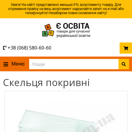
Увага! На сайті представлено меньше 5% асортименту товару. Для
отримання прайсу на весь асортимент надсилайте запит на e-mail або
телефонуйте! Незабаром повне оновлення сайту!
+38 (068) 580-60-60
Меню
Скельця покривні