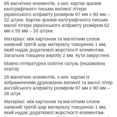
65 магнітних елементів, з них: картки зразків
каліграфічного письма великої літери
українського алфавіту розміром 97 мм x 90 мм –
32 штук
и
. Картки зразків каліграфічного письма
малої літери українського алфавіту розміром 6
2
мм х 55 мм –
33 штук
и.
Матеріал: між картоном та магнітним слоєм
наявний
трет
ій
шар матеріалу товщиною 1 мм,
який надає додаткової жорсткості елементам.
Загальна товщина виробу 2 мм.
Кути закруглені.
Мовно-літературна освітня галузь (іншомовна
освіта)
26 магнітних елементів, з них: картки із
зображеннями друкованих великої та малої літер
англійського алфавіту розміром 97 мм x 90 мм –
26 штук
Матеріал: між картоном та магнітним слоєм
наявний
трет
ій
шар матеріалу товщиною 1 мм,
який надає додаткової жорсткості елементам.