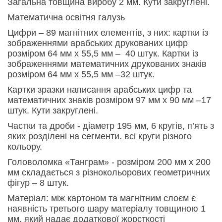
Загальна товщина виробу 2 мм.
Кути закруглені.
Математична освітня галузь
Цифри –
8
9
магнітних елементів, з них: картки із
зображеннями арабських друкованих цифр
розміром 6
4
мм х 55
,5
мм –
40 штук. Картки із
зображеннями математичних друкованих знаків
розміром 6
4
мм х 55
,5
мм –32 штук.
Картки зразки написання арабських цифр та
математичних знаків розміром 97 мм х 90 мм –17
штук.
Кути закруглені.
Частки та дроби
- діаметр 19
5
мм, 6 кругів, п’ять з
яких розділені на сегменти. всі круги різного
кольору.
Головоломка «Танграм»
- розміром 200 мм х 200
мм складається з різнокольорових геометричних
фігур –
8 штук
.
Матеріал: між картоном та магнітним слоєм є
наявність третього шару матеріалу товщиною 1
мм, який надає додаткової жорсткості