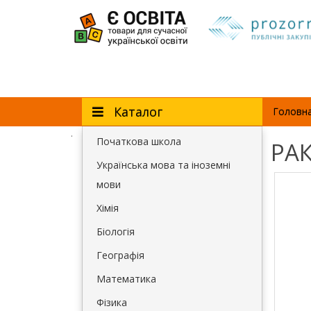
Каталог
Головн
.
Початкова школа
РА
Українська мова та іноземні
мови
Хімія
Біологія
Географія
Математика
Фізика