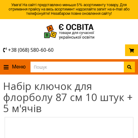
Увага! На сайті представлено меньше 5% асортименту товару. Для
отримання прайсу на весь асортимент надсилайте запит на e-mail або
телефонуйте! Незабаром повне оновлення сайту!
+38 (068) 580-60-60
Меню
Набір ключок для
флорболу 87 см 10 штук +
5 м'ячів