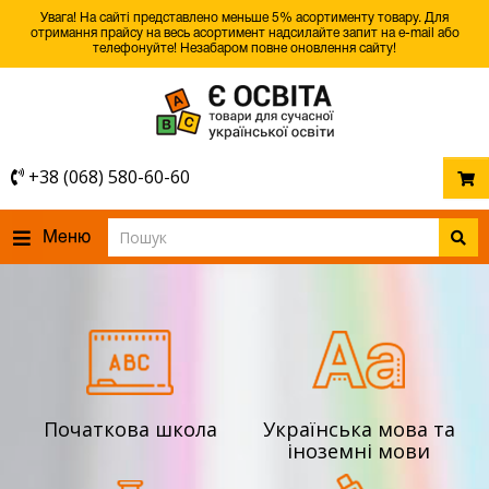
Увага! На сайті представлено меньше 5% асортименту товару. Для
отримання прайсу на весь асортимент надсилайте запит на e-mail або
телефонуйте! Незабаром повне оновлення сайту!
+38 (068) 580-60-60
Меню
Початкова школа
Українська мова та
іноземні мови